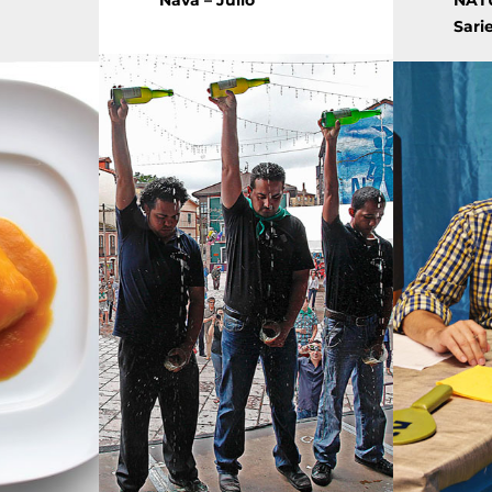
Nava – Julio
NAT
Sari