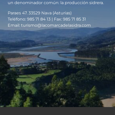
un denominador común: la producción sidrera.
Paraes 47. 33529 Nava (Asturias)
Teléfono:
985 71 84 13
| Fax: 985 71 85 31
Email:
turismo@lacomarcadelasidra.com